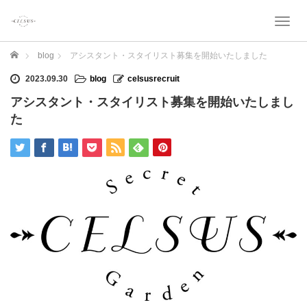
T
o
g
ホーム
blog
アシスタント・スタイリスト募集を開始いたしました
g
l
2023.09.30
blog
celsusrecruit
e
アシスタント・スタイリスト募集を開始いたしまし
n
た
a
v
i
g
a
t
i
o
n