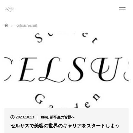
T
o
g
ホーム
celsusrecruit
g
l
e
n
a
v
i
g
a
t
i
o
n
2023.10.13
blog
,
新卒生の皆様へ
セルサスで美容の世界のキャリアをスタートしよう