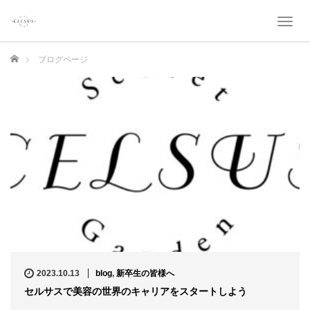
T
o
g
ホーム
ブログページ
g
l
e
n
a
v
i
g
a
t
i
o
n
2023.10.13
blog
,
新卒生の皆様へ
セルサスで美容の世界のキャリアをスタートしよう